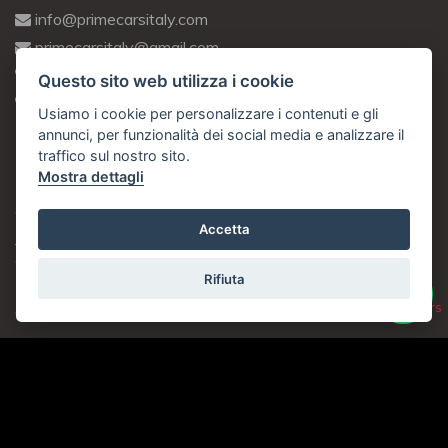
info@primecarsitaly.com
primecarsitaly@gmail.com
+39 095 2200845
Questo sito web utilizza i cookie
+39 371 4175649
Usiamo i cookie per personalizzare i contenuti e gli
annunci, per funzionalità dei social media e analizzare il
traffico sul nostro sito.
Orari Di Apertura
Mostra dettagli
Dal Lunedì Al Venerdì:
9:00 - 13:00 / 16:00 - 20:00
Accetta
Sabato:
9:00 - 13:00 / Chiuso
Rifiuta
Domenica:
Chiuso
Prime Cars Italy di Faro Mike P.IVA: IT 05762150877 © Another Site
by
Gestionale Auto
LabyCar (2022)